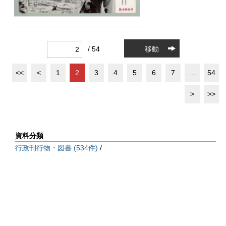
/ 54
移動
<<
<
1
2
3
4
5
6
7
…
54
>
>>
資料分類
行政刊行物・図書 (534件)