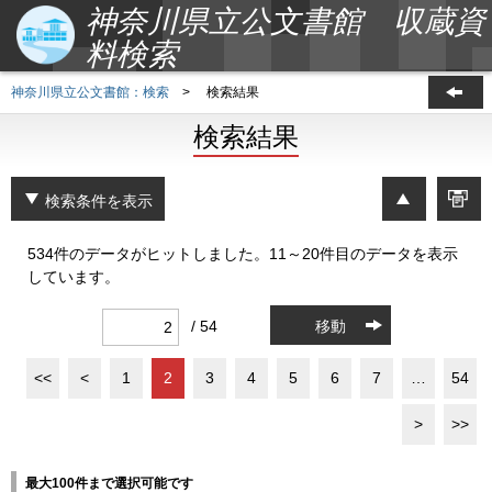
神奈川県立公文書館 収蔵資
料検索
神奈川県立公文書館：検索
>
検索結果
検索結果
検索条件を表示
534件のデータがヒットしました。11～20件目のデータを表示
しています。
/ 54
移動
<<
<
1
2
3
4
5
6
7
…
54
>
>>
最大100件まで選択可能です