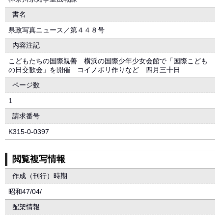
書名
県政写真ニュース／第４４８号
内容注記
こどもたちの国際親善 横浜の国際少年少女会館で「国際こども
の日交歓会」を開催 コイノボリ作りなど 四月三十日
ページ数
1
請求番号
K315-0-0397
閲覧複写情報
作成（刊行）時期
昭和47/04/
配架情報