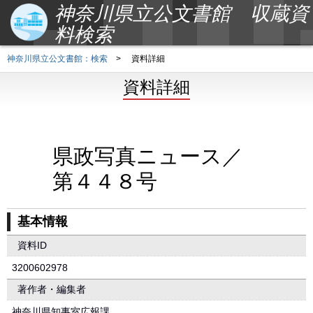
神奈川県立公文書館 収蔵資
料検索
神奈川県立公文書館：検索
>
資料詳細
資料詳細
県政写真ニュース／
第４４８号
基本情報
資料ID
3200602978
著作者・編集者
神奈川県知事室広報課