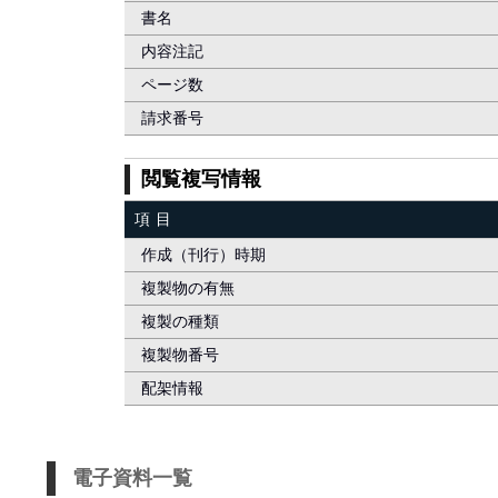
書名
内容注記
ページ数
請求番号
閲覧複写情報
項目
作成（刊行）時期
複製物の有無
複製の種類
複製物番号
配架情報
電子資料一覧