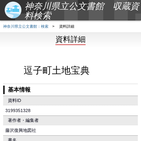
神奈川県立公文書館 収蔵資
料検索
神奈川県立公文書館：検索
>
資料詳細
資料詳細
逗子町土地宝典
基本情報
資料ID
3199351328
著作者・編集者
藤沢復興地図社
書名